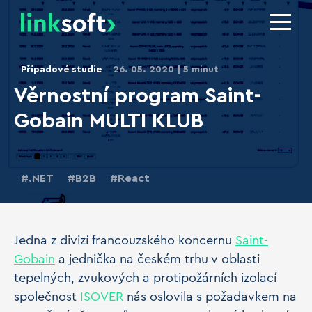
Případové studie
26. 05. 2020
5 minut
Věrnostní program Saint-
Gobain MULTI KLUB
.NET
B2B
React
Jedna z divizí francouzského koncernu
Saint-
Gobain
a jednička na českém trhu v oblasti
tepelných, zvukových a protipožárních izolací
společnost
ISOVER
nás oslovila s požadavkem na