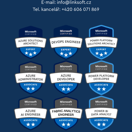
E-mail:
info@linksoft.cz
Tel. kancelář: +420 606 071 869