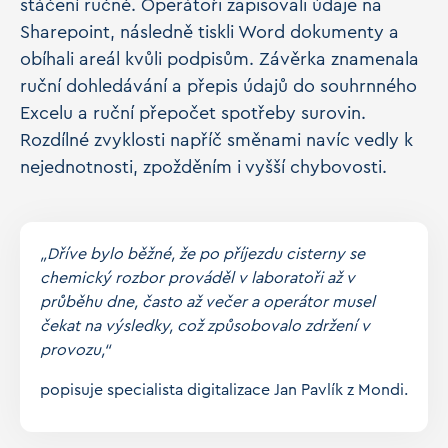
stáčení ručně. Operátoři zapisovali údaje na
Sharepoint, následně tiskli Word dokumenty a
obíhali areál kvůli podpisům. Závěrka znamenala
ruční dohledávání a přepis údajů do souhrnného
Excelu a ruční přepočet spotřeby surovin.
Rozdílné zvyklosti napříč směnami navíc vedly k
nejednotnosti, zpožděním i vyšší chybovosti.
„Dříve bylo běžné, že po příjezdu cisterny se
chemický rozbor prováděl v laboratoři až v
průběhu dne, často až večer a operátor musel
čekat na výsledky, což způsobovalo zdržení v
provozu,“
popisuje specialista digitalizace Jan Pavlík z Mondi.